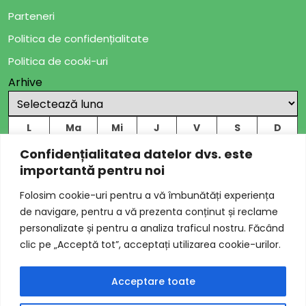
Parteneri
Politica de confidențialitate
Politica de cooki-uri
Arhive
L
Ma
Mi
J
V
S
D
1
2
Confidențialitatea datelor dvs. este
importantă pentru noi
3
4
5
6
7
8
9
Folosim cookie-uri pentru a vă îmbunătăți experiența
10
11
12
13
14
15
16
de navigare, pentru a vă prezenta conținut și reclame
17
18
19
20
21
22
23
personalizate și pentru a analiza traficul nostru. Făcând
24
25
26
27
28
29
30
clic pe „Acceptă tot”, acceptați utilizarea cookie-urilor.
31
Acceptare toate
AUGUST 2026