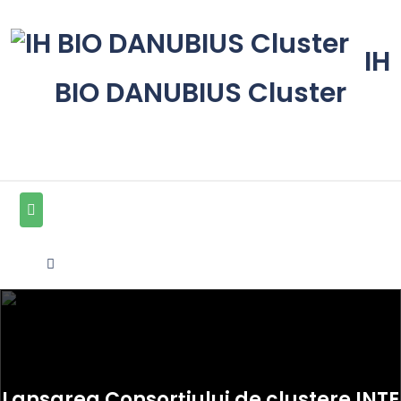
Skip
to
content
IH
BIO DANUBIUS Cluster
Lansarea Consorțiului de clustere INTE