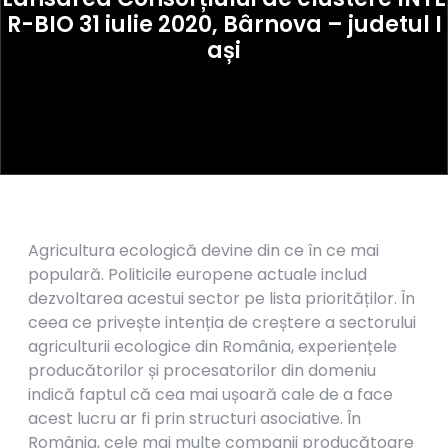
R-BIO 31 iulie 2020, Bârnova – judetul I
ași
Agricultura ecologică devine din ce în ce mai
populară. Politicile europene actuale includ
dezvoltarea acestui sector pe lista priorităților. În
ceea ce privește intenția de creștere a sectorului
agriculturii ecologice din România, experiențele
producătorilor și procesatorilor din domeniu
indică faptul că cea mai ușoară cale de a face
acest lucru ar fi prin structuri asociative. În
România, cele mai multe companii producătoare