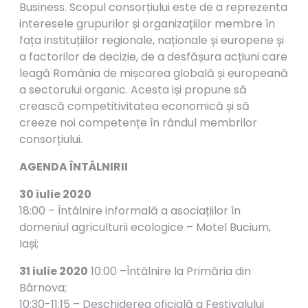
Business. Scopul consorțiului este de a reprezenta
interesele grupurilor și organizațiilor membre în
fața instituțiilor regionale, naționale și europene și
a factorilor de decizie, de a desfășura acțiuni care
leagă România de mișcarea globală și europeană
a sectorului organic. Acesta iși propune să
crească competitivitatea economică și să
creeze noi competențe în rândul membrilor
consorțiului.
AGENDA ÎNTÂLNIRII
30 iulie 2020
18:00 – Întâlnire informală a asociațiilor în
domeniul agriculturii ecologice – Motel Bucium,
Iași;
31 iulie 2020
10:00 –Întâlnire la Primăria din
Bârnova;
10:30-11:15 – Deschiderea oficială a Festivalului