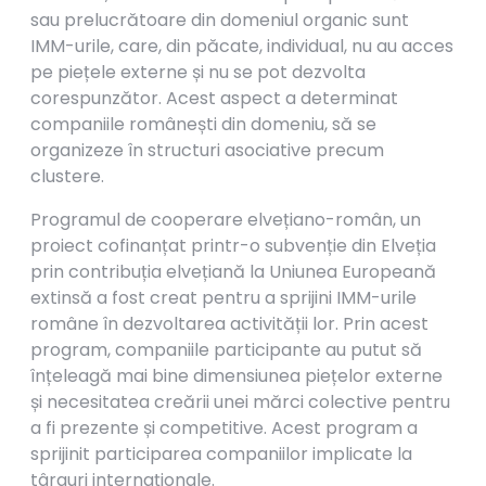
sau prelucrătoare din domeniul organic sunt
IMM-urile, care, din păcate, individual, nu au acces
pe piețele externe și nu se pot dezvolta
corespunzător. Acest aspect a determinat
companiile românești din domeniu, să se
organizeze în structuri asociative precum
clustere.
Programul de cooperare elvețiano-român, un
proiect cofinanțat printr-o subvenție din Elveția
prin contribuția elvețiană la Uniunea Europeană
extinsă a fost creat pentru a sprijini IMM-urile
române în dezvoltarea activității lor. Prin acest
program, companiile participante au putut să
înțeleagă mai bine dimensiunea piețelor externe
și necesitatea creării unei mărci colective pentru
a fi prezente și competitive. Acest program a
sprijinit participarea companiilor implicate la
târguri internaționale.