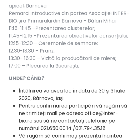
apicol, Bârnova.
Remarci introductive din partea Asociației INTER-
BIO și a Primarului din Bârnova – Bălan Mihai;
11:15-11:45 –Prezentarea clusterelor;
11:45-12:15 –Prezentarea obiectivelor consorțiului;
12:15-12:30 – Ceremonie de semnare;
12:30-13:30 – Prânz;
13:30- 16:30 – Vizită la producătorii de miere;
17:00 – Plecarea la București;
UNDE? CÂND?
Întâlnirea va avea loc în data de 30 și 31 iulie
2020, Bârnova, Iași
Pentru confirmarea participări vă rugăm să
ne trimiteți mail pe adresa office@inter-
bio.ro sau să ne contactați telefonic pe
numărul 021.650.00.14 /021.794.35.18
Vă rugăm să confirmați prezența înaintea