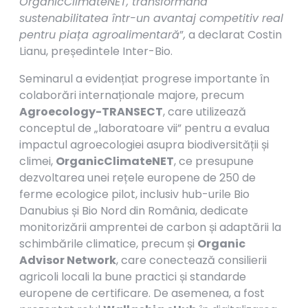
OrganicClimateNET, transformând
sustenabilitatea într-un avantaj competitiv real
pentru piața agroalimentară
”
,
a declarat Costin
Lianu, președintele Inter-Bio.
Seminarul a evidențiat progrese importante în
colaborări internaționale majore, precum
Agroecology-TRANSECT
, care utilizează
conceptul de „laboratoare vii” pentru a evalua
impactul agroecologiei asupra biodiversității și
climei,
OrganicClimateNET
, ce presupune
dezvoltarea unei rețele europene de 250 de
ferme ecologice pilot, inclusiv hub-urile Bio
Danubius și Bio Nord din România, dedicate
monitorizării amprentei de carbon și adaptării la
schimbările climatice, precum și
Organic
Advisor Network
, care conectează consilierii
agricoli locali la bune practici și standarde
europene de certificare. De asemenea, a fost