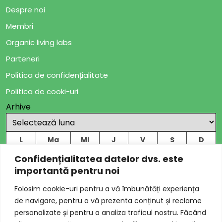
Despre noi
Membri
Organic living labs
Parteneri
Politica de confidențialitate
Politica de cooki-uri
Arhive
L
Ma
Mi
J
V
S
D
1
2
Confidențialitatea datelor dvs. este
importantă pentru noi
3
4
5
6
7
8
9
Folosim cookie-uri pentru a vă îmbunătăți experiența
10
11
12
13
14
15
16
de navigare, pentru a vă prezenta conținut și reclame
17
18
19
20
21
22
23
personalizate și pentru a analiza traficul nostru. Făcând
24
25
26
27
28
29
30