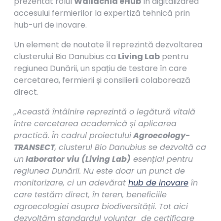
prezentat rolul
Wallachia eHub
în digitalizarea
accesului fermierilor la expertiză tehnică prin
hub-uri de inovare.
Un element de noutate îl reprezintă dezvoltarea
clusterului Bio Danubius ca
Living Lab
pentru
regiunea Dunării, un spațiu de testare în care
cercetarea, fermierii și consilierii colaborează
direct.
„A
ceastă întâlnire reprezintă o legătură vitală
între cercetarea academică și aplicarea
practică. În cadrul
proiectului
Agroecology-
TRANSECT
, clusterul Bio Danubius se dezvoltă ca
un
laborator viu (Living Lab)
esențial pentru
regiunea Dunării. Nu este doar un punct de
monitorizare, ci un
adevărat
hub de inovare
în
care
testăm direct, în teren, beneficiile
agroecologiei asupra biodiversității. Tot aici
dezvoltăm standardul voluntar de certificare