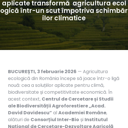
aplicate transformă agricultura ecol
ogică într-un scut împotriva schimbăr
ilor climatice
BUCUREȘTI, 3 februarie 2026
— Agricultura
ecologică din România începe să joace într-o ligă
nouă: cea a soluțiilor aplicate pentru climă,
biodiversitate și competitivitate economică. În
acest context,
Centrul de Cercetare și Studii
ale Biodiversității Agroforestiere „Acad.
David Davidescu”
al
Academiei Române
,
alături de
Consorțiul Inter-Bio
și
Institutul
Național de Cercetare-Dezvoltare Agricolă