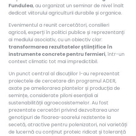
Fundulea
, au organizat un seminar de nivel înalt
dedicat viitorului agriculturii durabile și organice.
Evenimentul a reunit cercetători, consilieri
agricoli, experți în politici publice și reprezentanți
ai mediului asociativ, cu un obiectiv clar:
transformarea rezultatelor științifice în
instrumente concrete pentru fermieri
, într-un
context climatic tot mai impredictibil.
Un punct central al discuțiilor l-au reprezentat
proiectele de cercetare din programul ADER,
axate pe ameliorarea plantelor și producția de
semințe, considerate piloni esențiali ai
sustenabilității agroecosistemelor. Au fost
prezentate cercetări privind dezvoltarea unor
genotipuri de floarea-soarelui rezistente la
secetă, atractive pentru polenizatori, noi varietăți
de lucernă cu conținut proteic ridicat și toleranță