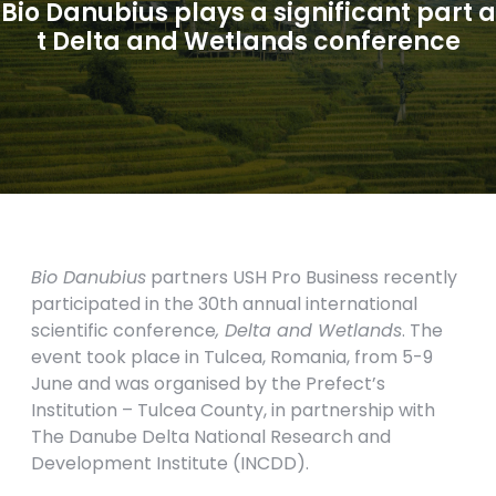
Bio Danubius plays a significant part a
t Delta and Wetlands conference
Bio Danubius
partners USH Pro Business recently
participated in the 30th annual international
scientific conference
, Delta and Wetlands
. The
event took place in Tulcea, Romania, from 5-9
June and was organised by the Prefect’s
Institution – Tulcea County, in partnership with
The Danube Delta National Research and
Development Institute (INCDD).