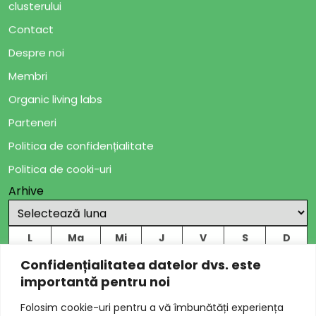
clusterului
Contact
Despre noi
Membri
Organic living labs
Parteneri
Politica de confidențialitate
Politica de cooki-uri
Arhive
L
Ma
Mi
J
V
S
D
1
2
Confidențialitatea datelor dvs. este
importantă pentru noi
3
4
5
6
7
8
9
Folosim cookie-uri pentru a vă îmbunătăți experiența
10
11
12
13
14
15
16