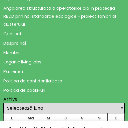
Angajarea structurată a operatorilor bio în protecția
RBDD prin noi standarde ecologice - proiect fanion al
clusterului
Contact
Despre noi
Membri
Organic living labs
Parteneri
Politica de confidențialitate
Politica de cooki-uri
Arhive
L
Ma
Mi
J
V
S
D
1
2