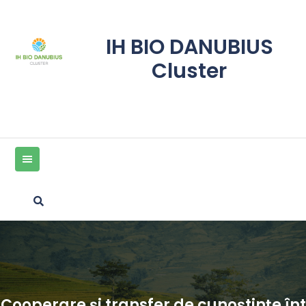
Skip
to
content
IH BIO DANUBIUS
Cluster
Cooperare și transfer de cunoștințe înt