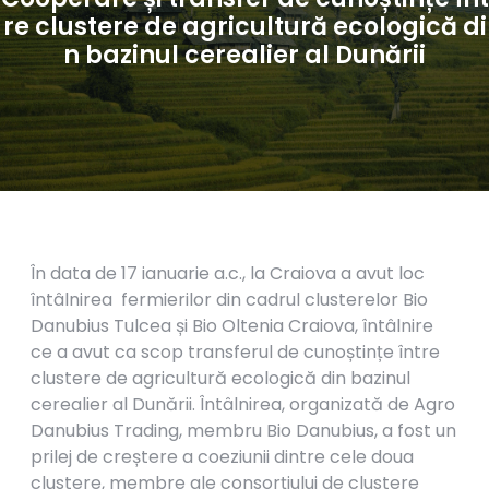
re clustere de agricultură ecologică di
n bazinul cerealier al Dunării
În data de 17 ianuarie a.c., la Craiova a avut loc
întâlnirea fermierilor din cadrul clusterelor Bio
Danubius Tulcea și Bio Oltenia Craiova, întâlnire
ce a avut ca scop transferul de cunoștințe între
clustere de agricultură ecologică din bazinul
cerealier al Dunării. Întâlnirea, organizată de Agro
Danubius Trading, membru Bio Danubius, a fost un
prilej de creștere a coeziunii dintre cele doua
clustere, membre ale consorțiului de clustere